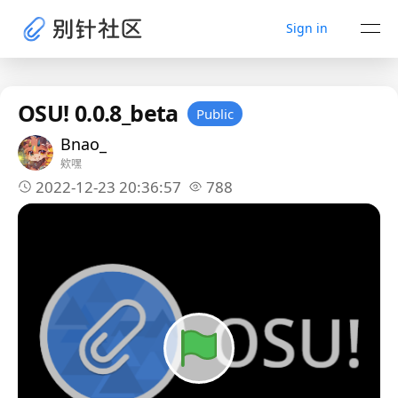
Sign in
OSU! 0.0.8_beta
Public
Bnao_
欸嘿
2022-12-23 20:36:57
788