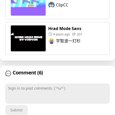
ClipCC
Hrad Mode Sans
4 years ago
207
宇智波一打杉
Comment
(6)
Sign in to post comments. (´^ω^`)
Submit