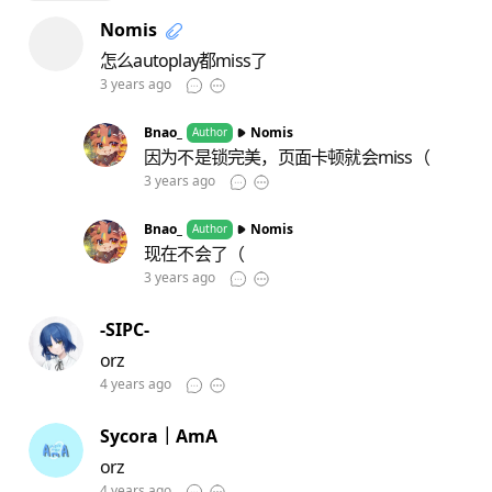
Nomis
怎么autoplay都miss了
3 years ago
Bnao_
Nomis
Author
因为不是锁完美，页面卡顿就会miss（
3 years ago
Bnao_
Nomis
Author
现在不会了（
3 years ago
-SIPC-
orz
4 years ago
Sycora｜AmA
orz
4 years ago