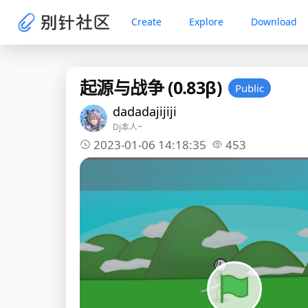
Create
Explore
Download
起源与战争 (0.83β)
Public
dadadajijiji
Dj本人~
2023-01-06 14:18:35
453