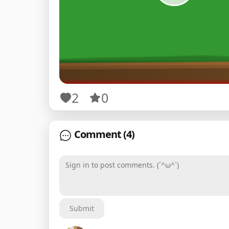
2
0
Comment
(4)
Sign in to post comments. (´^ω^`)
Submit