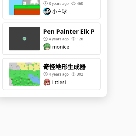
3 years ago
460
小白球
Pen Painter Elk Pre-alpha
4 years ago
128
monice
奇怪地形生成器
4 years ago
302
littlesl