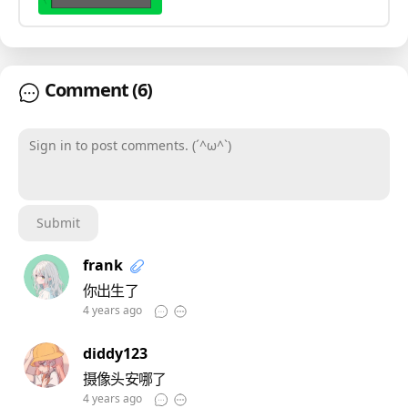
Comment
(6)
Sign in to post comments. (´^ω^`)
Submit
frank
你出生了
4 years ago
diddy123
摄像头安哪了
4 years ago