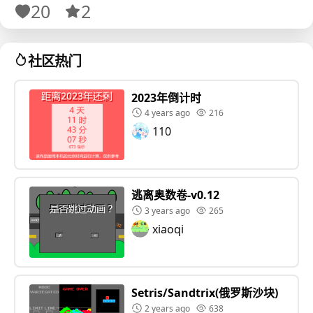
20
2
欢迎来到 大富翁 in ClipCC.
社区热门
这是作者耗费3天爆肝出来的作品。从立项到发布开发时
间约为20小时。有一些小的Bug注意到了，但会在后面
2023年倒计时
4 years ago
216
的更新中修复。
110
好友同屏将于晚些时候开放
逃离奥数卷-v0.12
3 years ago
265
xiaoqi
Setris/Sandtrix(俄罗斯沙块)
2 years ago
638