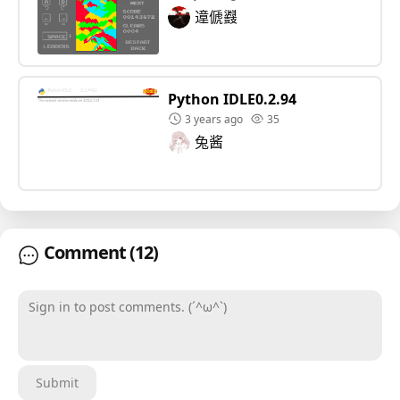
遧傂鼝
Python IDLE0.2.94
3 years ago
35
兔酱
Comment
(12)
Sign in to post comments. (´^ω^`)
Submit