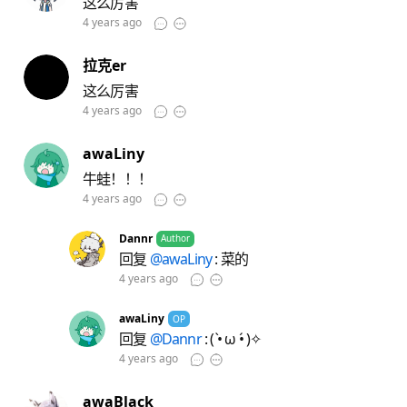
这么厉害
4 years ago
拉克er
这么厉害
4 years ago
awaLiny
牛蛙！！！
4 years ago
Dannr
Author
回复
@awaLiny
: 菜的
4 years ago
awaLiny
OP
回复
@Dannr
: ( •̀ ω •́ )✧
4 years ago
awaBlack