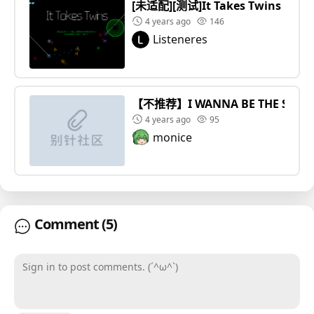
[未适配][测试]It Takes Twins
4 years ago
146
Listeneres
【不推荐】I WANNA BE THE SCRATCH
4 years ago
95
monice
Comment
(5)
Sign in to post comments. (´^ω^`)