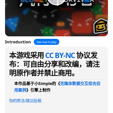
Introduction
See how to play
本游戏采用
CC BY-NC
协议发
布：可自由分享和改编，请注
明原作者并禁止商用。
本作品基于小Simple的《
克隆体数据交互综合应
用案例
》引擎上制作
你的想法/建议投稿