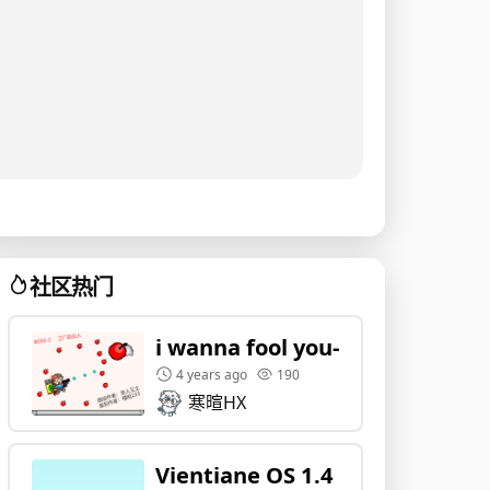
社区热门
i wanna fool you-Boss2工厂
4 years ago
190
寒暄HX
Vientiane OS 1.4