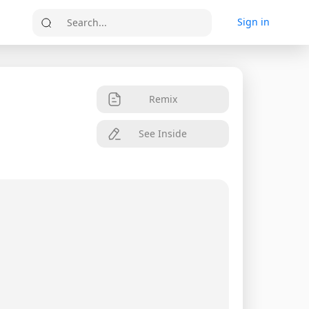
Sign in
Search...
Remix
See Inside