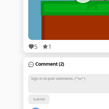
5
1
Comment
(2)
Sign in to post comments. (´^ω^`)
Submit