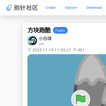
Create
Explore
Download
方块跑酷
Public
小白球
awa
2023-11-19 11:33:21
461