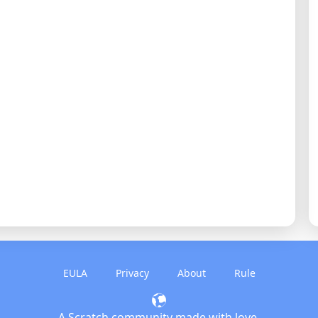
EULA
Privacy
About
Rule
A Scratch community made with love.