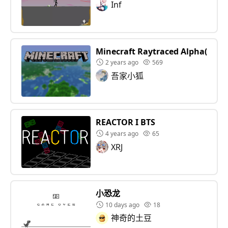
Inf
Minecraft Raytraced Alpha(转载)
2 years ago
569
吾家小狐
REACTOR I BTS
4 years ago
65
XRJ
小恐龙
10 days ago
18
神奇的土豆