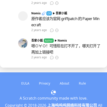
2 years ago
Nomis
吾家小狐
OP
原作者应该为官网 griffpatch 的 Paper Min
ecraft
2 years ago
吾家小狐
Nomis
Author
嗯⊙∀⊙！可惜现在打不开了，哪天打开了
再加上链接吧
2 years ago
EULA
Privacy
About
Rule
A Scratch community made with love.
English
Copyright © 2018-
2026
上海呜呜呜网络科技有限公司
All