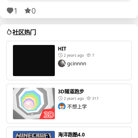
美工：@史前巨斧（
除了MEG图标
都是史前巨斧画的）
1
0
程序：@史前巨斧
社区热门
介绍
更新时间： 首次发布于2022年；2023年更换引擎，下半
HIT
年发布第二个 大版本“level1”；2024年上半年停更，8月
2 years ago
7
gcinnnn
恢复更新，计划明 年更新level2和享乐层 玩法： 大地图
开放世界 模式介绍： 正常模式：顾名思义 旁观者模式：
无敌，但无法进行交互 胆小鬼模式：仅供娱乐 操作方
式： 支持触屏操作 结局： 6种
坏结局
可供选择，其中2种
3D隧道跑步
为胆小鬼模式专享
2 years ago
317
不想上学
相关链接
海洋跑酷4.0
其它版本