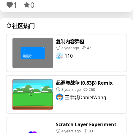
1
0
导入自己的作品前请确保先加载了妙笔。
社区热门
该作品的妙笔扩展版本为0.3.2 ⚠⚠⚠若妙笔扩展版本不
一致，请备份作品！避免版本错误导致的大量脚本丢失
复制内容弹窗
或打不开的情况！⚠⚠⚠
a year ago
42
110
该作品开源免费，可以直接用，无需标注。 默认不是全
局积木，可以自己全部手动编辑为全局积木。
起源与战争 (0.83β) Remix
3 years ago
268
王聿城DanielWang
更新： 1.0.1 给切换积木加上注释：（如果没有就创建一
个） 1.0.2 修复删除的不是最后一个画板导致的冲突问
题，增加自定义创建的功能，支持创建空白名称而不会
Scratch Layer Experiment
因此冲突。 1.0.3 紧急修复空白名称回收利用导致的bug
4 years ago
83