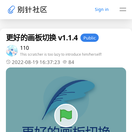
Sign in
更好的画板切换 v1.1.4
Public
110
This scratcher is too lazy to introduce him/herself!
2022-08-19 16:37:23
84