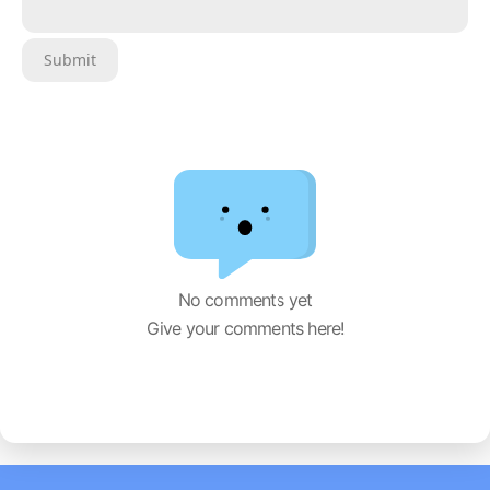
Sign in to post comments. (´^ω^`)
Submit
No comments yet
Give your comments here!