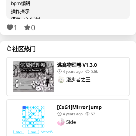
bpm编辑
操作提示
谱面导入/导出
1
0
下一步要完成的内容：
谱面测试
之后会完成的内容：
社区热门
与malody/osu!mania的双向转谱
（大概率会被阉割）变速编辑模式
逃离物理卷 V1.3.0
4 years ago
5.6k
漫步者之王
[CxG1]Mirror jump
4 years ago
57
Side