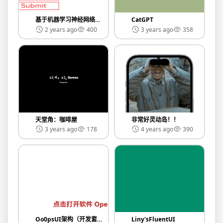
基于机器学习神经网络的手写数字识别
CatGPT
2 years ago
400
3 years ago
358
天堂角：咖啡屋
非常好灵动岛！！
3 years ago
178
4 years ago
390
Oo0psUI架构（开发套件）
Liny'sFluentUI