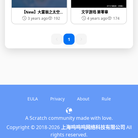
【New】大富翁之太空之旅
文字游戏·第零章
3 years ago
192
4 years ago
174
1
EULA
Privacy
About
Rule
A Scratch community made with love.
English
Copyright © 2018-
2026
上海呜呜呜网络科技有限公司
All
简体中文
rights reserved.