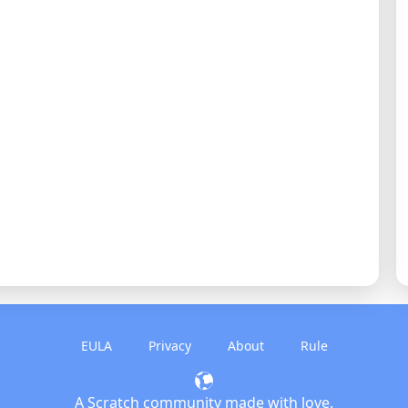
EULA
Privacy
About
Rule
A Scratch community made with love.