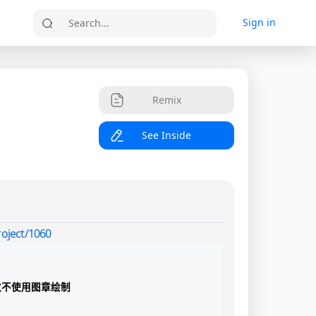
Sign in
Search...
Remix
See Inside
roject/1060
不使用图章绘制
