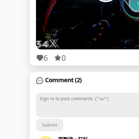
6
0
Comment
(2)
Sign in to post comments. (´^ω^`)
Submit