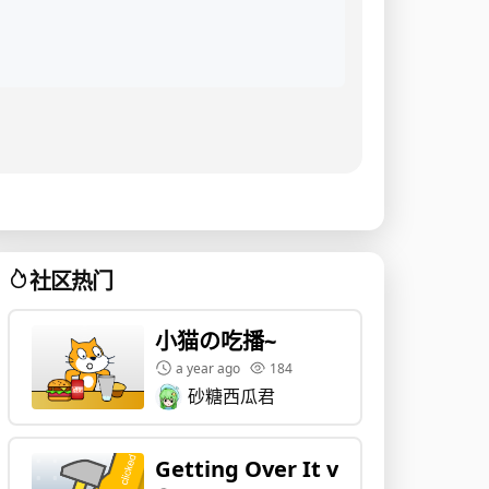
社区热门
小猫の吃播~
a year ago
184
砂糖西瓜君
Getting Over It v1.4