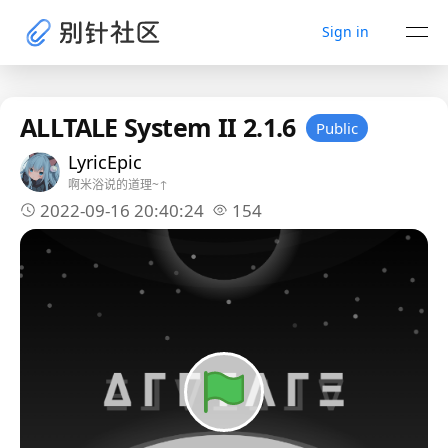
Sign in
ALLTALE System II 2.1.6
Public
LyricEpic
啊米浴说的道理~↑
2022-09-16 20:40:24
154