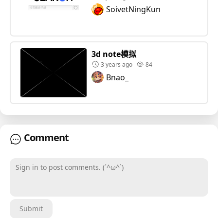
修改部分贴图
SoivetNingKun
重新处理、压缩所有音乐，音质更好、体积更小，
顺便换掉了几首
3d note模拟
调整所有音频的音量，例如锤子的音量不会跟**的
3 years ago
84
楼上装修一样了
Bnao_
修复一大堆陈年bug（过于屎山的没动）
做了个草草了事的结尾
移除了那个死活删不掉的js拓展（现在查明了删不
Comment
掉是因为那个拓展植入了一个全局变量……）
加了个封面
Sign in to post comments. (´^ω^`)
标题画面会在历代魔源黎用过的三张图之间切换
Submit
加了个没用但很酷的加载条