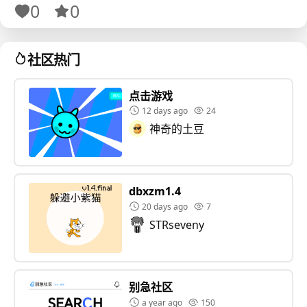
0
0
12-4、0杀敌数完美存档：ww8yeeeee
社区热门
魔能的源点：黎明 纪念版
2023年即将过去，我又惦记起了魔源黎，这个3年前的作
点击游戏
品。
12 days ago
24
神奇的土豆
这个游戏对我的意义很重大，它承载着很多东西——算
了，我肚子里也没有墨水。
简而言之，纪念版就是对半成品一直没封口的魔源黎进
行了一次大规模的修缮工作。12-4仍然是啥也没有。框
dbxzm1.4
架写死了，即便是现在的我也动不得我三年前写的屎
20 days ago
7
山，更不可能真正做完这游戏。如果说魔源黎是缺了条
STRseveny
胳膊，那么这个“纪念版”就相当于是给胳膊缝合了一下，
仍然长不出完整的胳膊。各位可以用想象力给他安上假
肢。
别急社区
详细的更新内容列表：
a year ago
150