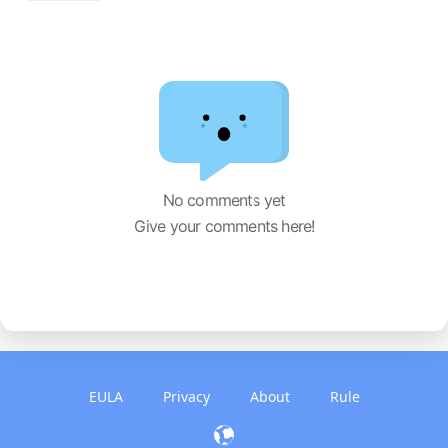
顺带一提，认真观察会发现这个加载条并不是直接
从魔源复制过来的
超级种子种下的树会停留一段时间才会消失，优化
敌人被顶飞的特效
音鼓人削弱为1.8倍加速
No comments yet
11-3小游戏微调
Give your comments here!
调整滑翔者的特效（仍然非常丑）
削弱部分敌人的移速
削弱机枪射速
削弱（修复？）火鬼召唤速度
EULA
Privacy
About
Rule
枪、冒险者小屋、红门退场更快