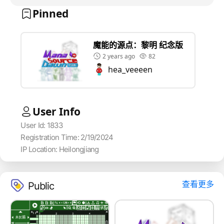
Pinned
魔能的源点：黎明 纪念版
2 years ago
82
hea_veeeen
User Info
User Id: 1833
Registration Time: 2/19/2024
IP Location: Heilongjiang
查看更多
Public